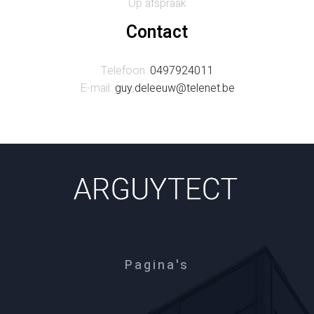
Op afspraak
Contact
Telefoon:
0497924011
E-mail:
guy.deleeuw@telenet.be
Pagina's