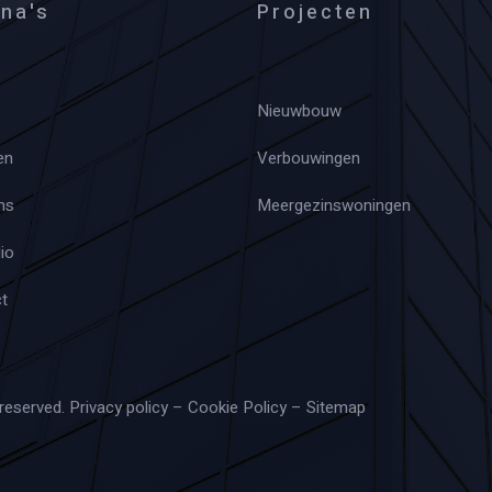
na's
Projecten
Nieuwbouw
en
Verbouwingen
ns
Meergezinswoningen
io
t
 reserved.
Privacy policy
–
Cookie Policy
–
Sitemap