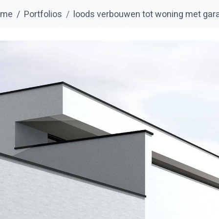
ome
Portfolios
loods verbouwen tot woning met gar
HOME
DIENSTEN
OVER ONS